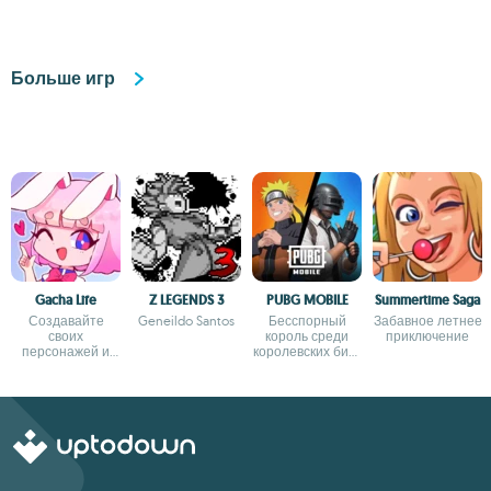
Больше игр
Gacha Life
Z LEGENDS 3
PUBG MOBILE
Summertime Saga
Создавайте
Geneildo Santos
Бесспорный
Забавное летнее
своих
король среди
приключение
персонажей и
королевских битв
отправляйтесь в
для Android
тысячи
приключений