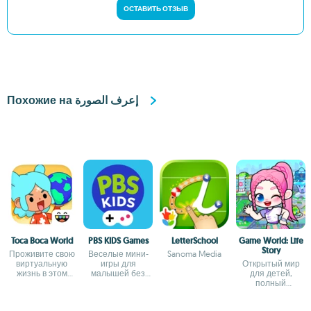
ОСТАВИТЬ ОТЗЫВ
Похожие на إعرف الصورة
Toca Boca World
PBS KIDS Games
LetterSchool
Game World: Life
Story
Проживите свою
Веселые мини-
Sanoma Media
виртуальную
игры для
Открытый мир
жизнь в этом
малышей без
для детей,
замечательном
рекламы
полный
городе
творчества и
веселья