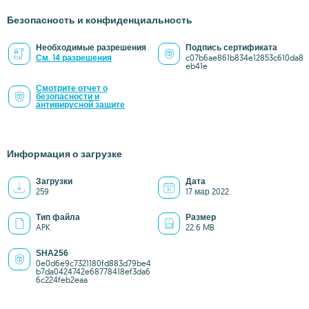
Безопасность и конфиденциальность
Необходимые разрешения
Подпись сертификата
См. 14 разрешения
c07b6ae861b834e12853c610da8
eb41e
Смотрите отчет о
безопасности и
антивирусной защите
Информация о загрузке
Загрузки
Дата
259
17 мар 2022
Тип файла
Размер
APK
22.6 MB
SHA256
0e0d6e9c7321180fd883d79be4
b7da0424742e68778418ef3da6
6c224feb2eaa